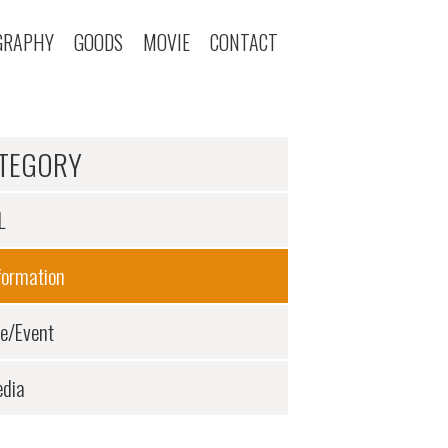
GRAPHY
GOODS
MOVIE
CONTACT
TEGORY
L
formation
ve/Event
dia