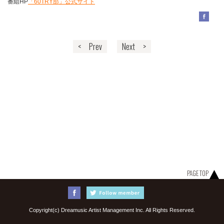
番組HP
「60TRY部」公式サイト
< Prev
Next >
PAGE TOP
Copyright(c) Dreamusic Artist Management Inc. All Rights Reserved.