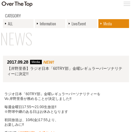
CATEGORY
ALL
Information
Live/Event
Media
NEWS
2017.09.28
NEW!
Media
【岸野里香】ラジオ日本「60TRY部」金曜レギュラーパーソナリテ
ィーに決定!!
ラジオ日本「60TRY部」金曜レギュラーパーソナリティーを
Vo.岸野里香が務めることが決定しました!!
毎週金曜日17:55〜21:00生放送!!
※野球中継のある日はお休みとなります
初回放送は、10/6(金)17:55より、
お楽しみに!!