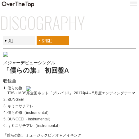
DISCOGRAPHY
ALL
SINGLE
メジャーデビューシングル
「僕らの旗」 初回盤A
収録曲
僕らの旗
TBS・MBS系全国ネット「プレバト!!」
2017年4～5月度エンディングテーマ
BUNGEE!
キミニサチアレ
僕らの旗（instrumental）
BUNGEE!（instrumental）
キミニサチアレ（instrumental）
「僕らの旗」ミュージックビデオ＋メイキング