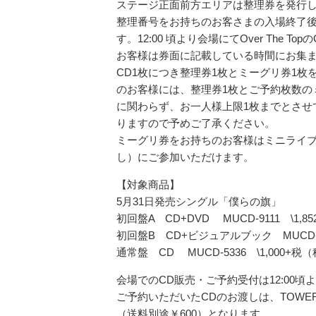
ステージ正面前方エリアは整理券を発行
整理番号をお持ちのお客さまの入場終了
す。12:00 頃より会場にてOver The
お客様は券面に記載している時間にお集
CD1枚につき整理券1枚とミーグリ券1
のお客様には、整理券1枚とご予約枚数の
に関わらず、お一人様上限1枚までとさせ
りますので予めご了承ください。
ミーグリ券をお持ちのお客様はミニライブ
し）にご参加いただけます。
【対象商品】
5月31日発売シングル「僕らの旗」
初回盤A CD+DVD MUCD-9111 \1,85
初回盤B CD+ビジュアルブック MUCD-533
通常盤 CD MUCD-5336 \1,000+税（税
会場でのCD販売・ご予約受付は12:00
ご予約いただいたCDのお渡しは、TOWE
（送料別途￥600）となります。