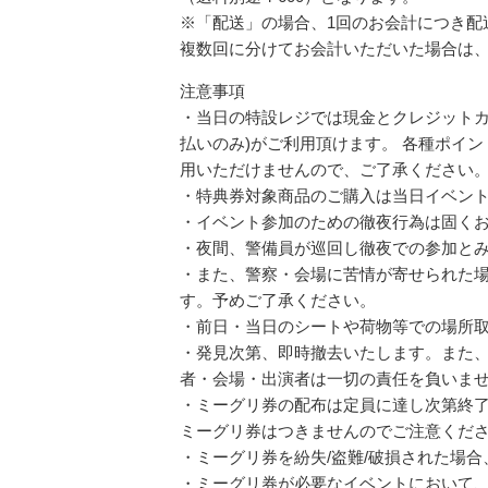
※「配送」の場合、1回のお会計につき配
複数回に分けてお会計いただいた場合は
注意事項
・当日の特設レジでは現金とクレジットカード(VI
払いのみ)がご利用頂けます。 各種ポイ
用いただけませんので、ご了承ください
・特典券対象商品のご購入は当日イベン
・イベント参加のための徹夜行為は固く
・夜間、警備員が巡回し徹夜での参加と
・また、警察・会場に苦情が寄せられた
す。予めご了承ください。
・前日・当日のシートや荷物等での場所
・発見次第、即時撤去いたします。また
者・会場・出演者は一切の責任を負いま
・ミーグリ券の配布は定員に達し次第終了
ミーグリ券はつきませんのでご注意くだ
・ミーグリ券を紛失/盗難/破損された場
・ミーグリ券が必要なイベントにおいて