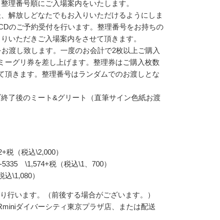
し整理番号順にご入場案内をいたします。
後、解放しどなたでもお入りいただけるようにしま
 TopのCDのご予約受付を行います。整理番号をお持ちの
まりいただきご入場案内をさせて頂きます。
枚をお渡し致します。一度のお会計で2枚以上ご購入
ミーグリ券を差し上げます。整理券はご購入枚数
て頂きます。整理番号はランダムでのお渡しとな
終了後のミート&グリート（直筆サイン色紙お渡
2+税（税込\2,000）
5 \1,574+税（税込\1、700）
込\1,080）
頃より行います。（前後する場合がございます。）
Rminiダイバーシティ東京プラザ店、または配送