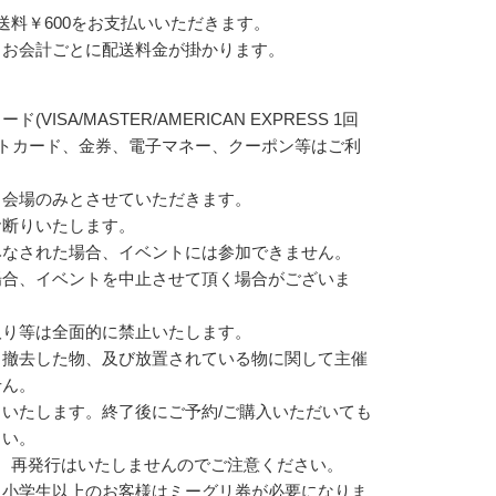
送料￥600をお支払いいただきます。
、お会計ごとに配送料金が掛かります。
SA/MASTER/AMERICAN EXPRESS 1回
ントカード、金券、電子マネー、クーポン等はご利
。
ト会場のみとさせていただきます。
お断りいたします。
みなされた場合、イベントには参加できません。
場合、イベントを中止させて頂く場合がございま
取り等は全面的に禁止いたします。
、撤去した物、及び放置されている物に関して主催
せん。
いたします。終了後にご予約/ご購入いただいても
さい。
合、再発行はいたしませんのでご注意ください。
、小学生以上のお客様はミーグリ券が必要になりま